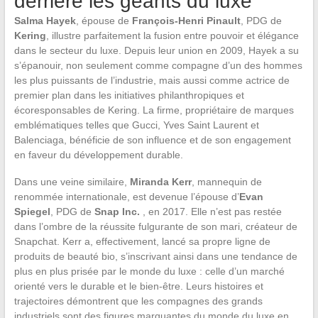
derrière les géants du luxe
Salma Hayek
, épouse de
François-Henri Pinault
, PDG de
Kering
, illustre parfaitement la fusion entre pouvoir et élégance
dans le secteur du luxe. Depuis leur union en 2009, Hayek a su
s’épanouir, non seulement comme compagne d’un des hommes
les plus puissants de l’industrie, mais aussi comme actrice de
premier plan dans les initiatives philanthropiques et
écoresponsables de Kering. La firme, propriétaire de marques
emblématiques telles que Gucci, Yves Saint Laurent et
Balenciaga, bénéficie de son influence et de son engagement
en faveur du développement durable.
Dans une veine similaire,
Miranda Kerr
, mannequin de
renommée internationale, est devenue l’épouse d’
Evan
Spiegel
, PDG de
Snap Inc.
, en 2017. Elle n’est pas restée
dans l’ombre de la réussite fulgurante de son mari, créateur de
Snapchat. Kerr a, effectivement, lancé sa propre ligne de
produits de beauté bio, s’inscrivant ainsi dans une tendance de
plus en plus prisée par le monde du luxe : celle d’un marché
orienté vers le durable et le bien-être. Leurs histoires et
trajectoires démontrent que les compagnes des grands
industriels sont des figures marquantes du monde du luxe en