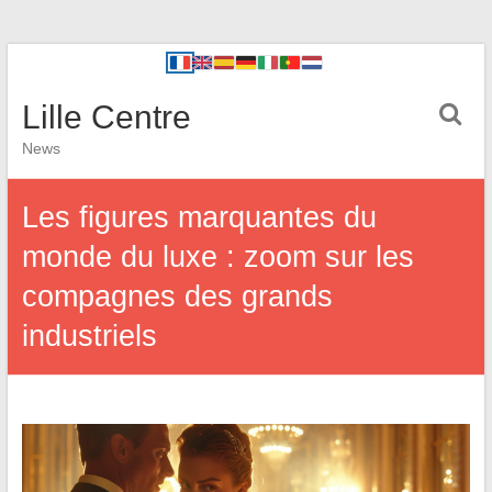
Lille Centre
News
Les figures marquantes du
monde du luxe : zoom sur les
compagnes des grands
industriels