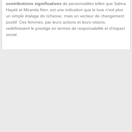
contributions significatives
de personnalités telles que Salma
Hayek et Miranda Kerr, est une indication que le luxe n’est plus
un simple étalage de richesse, mais un vecteur de changement
positif. Ces femmes, par leurs actions et leurs visions,
redéfinissent le prestige en termes de responsabilité et d’impact
social.
←
Comment résoudre les problèmes courants de Minecraft
grâce à des outils en ligne efficaces
Investir dans le Crowdfunding : Un Tremplin pour vos
Finances
→
Recherche